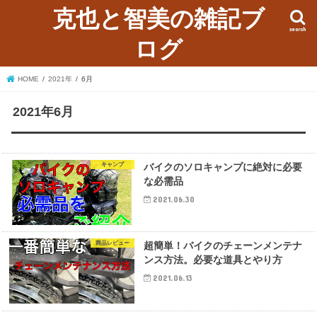
克也と智美の雑記ブ
search
ログ
HOME
2021年
6月
2021年6月
キャンプ
バイクのソロキャンプに絶対に必要
な必需品
2021.06.30
商品レビュー
超簡単！バイクのチェーンメンテナ
ンス方法。必要な道具とやり方
2021.06.13