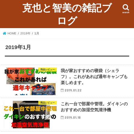
克也と智美の雑記ブ
search
ログ
HOME
2019年
1月
2019年1月
商品レビュー
我が家おすすめの寝袋（シェラ
フ）。これがあれば通年キャンプも
楽しめます。
2019.01.22
商品レビュー
これ一台で部屋中管理。ダイキンの
おすすめの加湿空気清浄機
2019.01.18