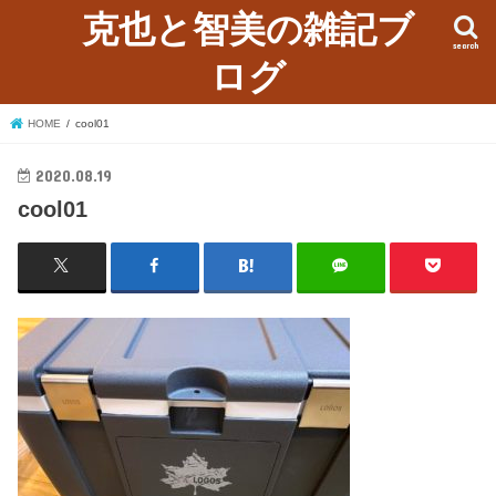
克也と智美の雑記ブ
search
ログ
HOME
cool01
2020.08.19
cool01