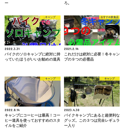
ー
ろ。
キャンプ
おすすめ飲食店
2022.3.31
2021.2.14
バイクのソロキャンプに絶対に持
これだけは絶対に必要！冬キャン
っていたほうがいいお勧めの道具
プの９つの必需品
キャンプ
キャンプ
2022.8.14
2023.4.30
キャンプにコーヒーは最高！コー
バイクキャンプにあると超便利な
ヒー道具を使っておすすめのスタ
グッズ。この３つは完全レギュラ
イルをご紹介
ー入り