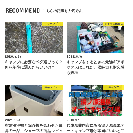
RECOMMEND
こちらの記事も人気です。
キャンプ
おすすめ飲食店
2020.4.26
2022.8.16
キャンプに必要なペグ選びって？
キャンプをするときの最強ギアボ
何を基準に選んだらいいの？
ックスはこれだ。収納力も耐久性
も抜群
商品レビュー
キャンプ
2021.8.23
2018.9.30
空気清浄機と除湿機を合わせた最
兵庫県豊岡市にある湯ノ原温泉オ
高の一品。シャープの商品レビュ
ートキャンプ場は本当にいいとこ