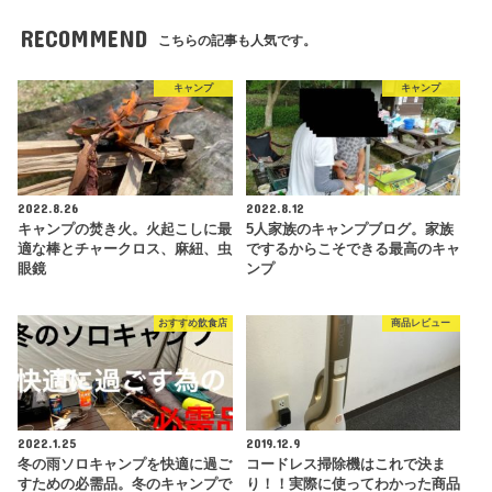
RECOMMEND
こちらの記事も人気です。
キャンプ
キャンプ
2022.8.26
2022.8.12
キャンプの焚き火。火起こしに最
5人家族のキャンプブログ。家族
適な棒とチャークロス、麻紐、虫
でするからこそできる最高のキャ
眼鏡
ンプ
おすすめ飲食店
商品レビュー
2022.1.25
2019.12.9
冬の雨ソロキャンプを快適に過ご
コードレス掃除機はこれで決ま
すための必需品。冬のキャンプで
り！！実際に使ってわかった商品