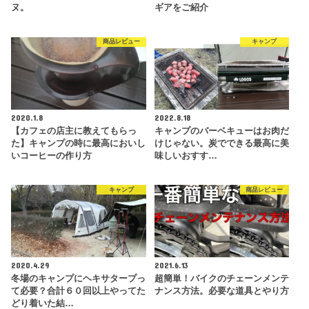
ヌ。
ギアをご紹介
商品レビュー
キャンプ
2020.1.8
2022.8.18
【カフェの店主に教えてもらっ
キャンプのバーベキューはお肉だ
た】キャンプの時に最高においし
けじゃない。炭でできる最高に美
いコーヒーの作り方
味しいおすす…
キャンプ
商品レビュー
2020.4.29
2021.6.13
冬場のキャンプにヘキサタープっ
超簡単！バイクのチェーンメンテ
て必要？合計６０回以上やってた
ナンス方法。必要な道具とやり方
どり着いた結…