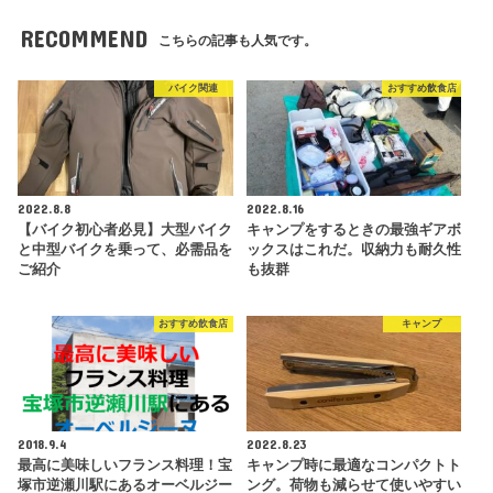
RECOMMEND
こちらの記事も人気です。
バイク関連
おすすめ飲食店
2022.8.8
2022.8.16
【バイク初心者必見】大型バイク
キャンプをするときの最強ギアボ
と中型バイクを乗って、必需品を
ックスはこれだ。収納力も耐久性
ご紹介
も抜群
おすすめ飲食店
キャンプ
2018.9.4
2022.8.23
最高に美味しいフランス料理！宝
キャンプ時に最適なコンパクトト
塚市逆瀬川駅にあるオーベルジー
ング。荷物も減らせて使いやすい