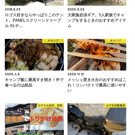
2018.8.29
2020.8.20
ロゴス好きならやっぱりこのテン
大家族必須ギア。5人家族でキャ
ト。PANELスクリーンドゥーブ
ンプをするときのおすすめアイテ
ル XLチ…
ム
キャンプ
キャンプ
2020.4.8
2020.11.12
キャンプ飯に最高すき焼き！外で
メッシュ焚き火台のおすすめはこ
食べるのは絶品
れ！コンパクトで最高に使いやす
い
おすすめ温泉、旅館
おすすめ飲食店