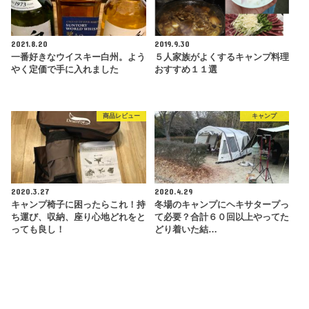
2021.8.20
2019.9.30
一番好きなウイスキー白州。よう
５人家族がよくするキャンプ料理
やく定価で手に入れました
おすすめ１１選
商品レビュー
キャンプ
2020.3.27
2020.4.29
キャンプ椅子に困ったらこれ！持
冬場のキャンプにヘキサタープっ
ち運び、収納、座り心地どれをと
て必要？合計６０回以上やってた
っても良し！
どり着いた結…