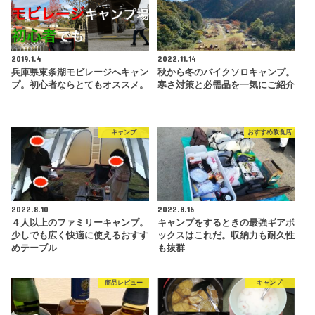
2019.1.4
2022.11.14
兵庫県東条湖モビレージへキャン
秋から冬のバイクソロキャンプ。
プ。初心者ならとてもオススメ。
寒さ対策と必需品を一気にご紹介
キャンプ
おすすめ飲食店
2022.8.10
2022.8.16
４人以上のファミリーキャンプ。
キャンプをするときの最強ギアボ
少しでも広く快適に使えるおすす
ックスはこれだ。収納力も耐久性
めテーブル
も抜群
商品レビュー
キャンプ