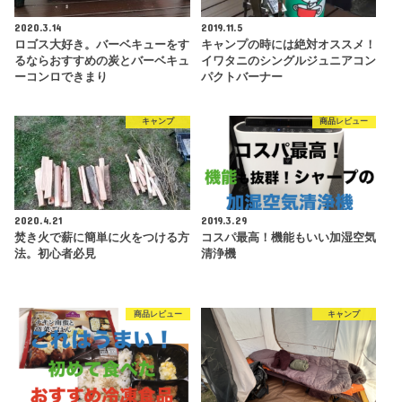
2020.3.14
2019.11.5
ロゴス大好き。バーベキューをす
キャンプの時には絶対オススメ！
るならおすすめの炭とバーベキュ
イワタニのシングルジュニアコン
ーコンロできまり
パクトバーナー
キャンプ
商品レビュー
2020.4.21
2019.3.29
焚き火で薪に簡単に火をつける方
コスパ最高！機能もいい加湿空気
法。初心者必見
清浄機
商品レビュー
キャンプ