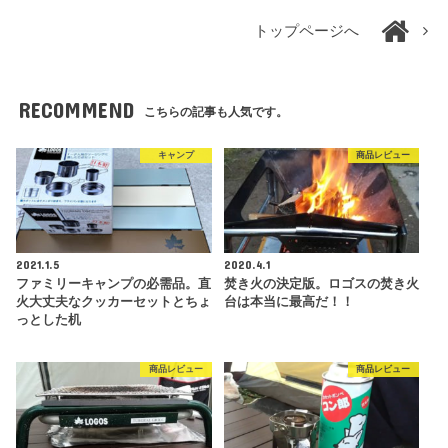
トップページへ
RECOMMEND
こちらの記事も人気です。
キャンプ
商品レビュー
2021.1.5
2020.4.1
ファミリーキャンプの必需品。直
焚き火の決定版。ロゴスの焚き火
火大丈夫なクッカーセットとちょ
台は本当に最高だ！！
っとした机
商品レビュー
商品レビュー