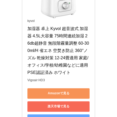
kyvol
加湿器 卓上 Kyvol 超音波式 加湿
器 4.5L大容量 75時間連続加湿 2
6db超静音 無段階霧量調整 60-30
0ml/H 省エネ 空焚き防止 360°ノ
ズル 乾燥対策 12-24畳適用 家庭/
オフィス/学校/幼稚園などに適用 
PSE認証済み ホワイト
Vigoair HD3
Amazonで見る
楽天市場で見る