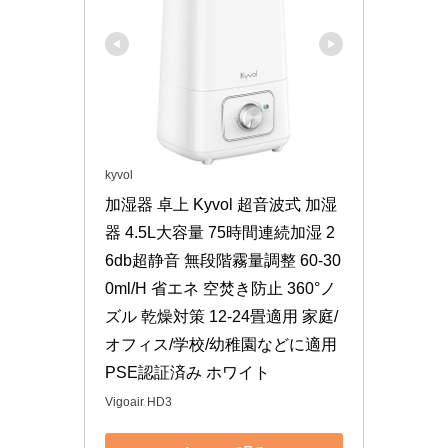
kyvol
加湿器 卓上 Kyvol 超音波式 加湿
器 4.5L大容量 75時間連続加湿 2
6db超静音 無段階霧量調整 60-30
0ml/H 省エネ 空焚き防止 360°ノ
ズル 乾燥対策 12-24畳適用 家庭/
オフィス/学校/幼稚園などに適用 
PSE認証済み ホワイト
Vigoair HD3