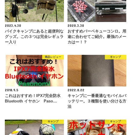
2023.4.30
2020.3.30
バイクキャンプにあると超便利な
おすすめバーベキューコンロ。用
グッズ。この３つは完全レギュラ
途に合わせてご紹介。最強のメー
ー入り
カはー！？
商品レビュー
キャンプ
2018.9.5
2022.8.22
これはおすすめ！IPX7完全防水
キャンプに一番最適なモバイルバ
Bluetooth イヤホン Paso…
ッテリー。３種類を使い分ける方
法
キャンプ
キャンプ