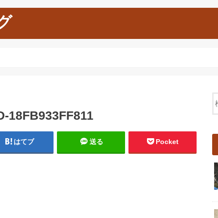
グ
D-18FB933FF811
はてブ
送る
Pocket