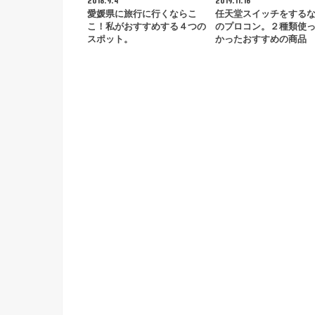
2018.9.4
2019.11.16
愛媛県に旅行に行くならこ
任天堂スイッチをする
こ！私がおすすめする４つの
のプロコン。２種類使
スポット。
かったおすすめの商品