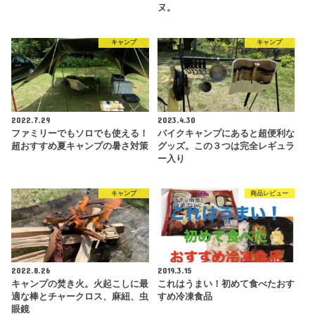
ヌ。
キャンプ
キャンプ
2022.7.29
2023.4.30
ファミリーでもソロでも使える！
バイクキャンプにあると超便利な
超おすすめ夏キャンプの暑さ対策
グッズ。この３つは完全レギュラ
ー入り
キャンプ
商品レビュー
2022.8.26
2019.3.15
キャンプの焚き火。火起こしに最
これはうまい！初めて食べたおす
適な棒とチャークロス、麻紐、虫
すめ冷凍食品
眼鏡