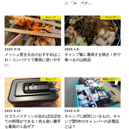
ン 「ル ベナ…
キャンプ
キャンプ
2020.11.12
2020.4.8
メッシュ焚き火台のおすすめはこ
キャンプ飯に最高すき焼き！外で
れ！コンパクトで最高に使いやす
食べるのは絶品
い
キャンプ
商品レビュー
2022.8.25
2020.4.13
ロゴスメスティンがあればほぼ全
キャンプに絶対にいるもの。キャ
ての料理ができる！色も使い勝手
ンプ歴5年のキャンパーの必需品
も最高の１品ギア
とは？