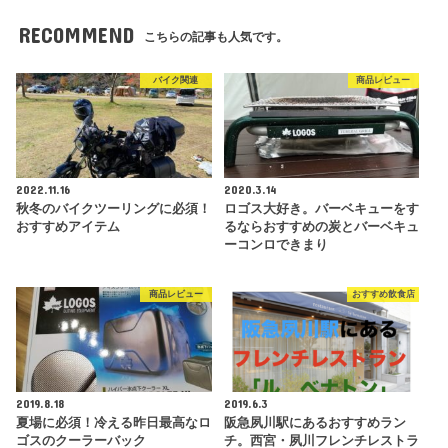
RECOMMEND
こちらの記事も人気です。
バイク関連
商品レビュー
2022.11.16
2020.3.14
秋冬のバイクツーリングに必須！
ロゴス大好き。バーベキューをす
おすすめアイテム
るならおすすめの炭とバーベキュ
ーコンロできまり
商品レビュー
おすすめ飲食店
2019.8.18
2019.6.3
夏場に必須！冷える昨日最高なロ
阪急夙川駅にあるおすすめラン
ゴスのクーラーバック
チ。西宮・夙川フレンチレストラ