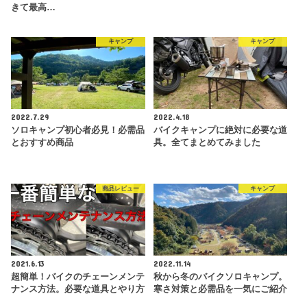
きて最高…
キャンプ
キャンプ
2022.7.29
2022.4.18
ソロキャンプ初心者必見！必需品
バイクキャンプに絶対に必要な道
とおすすめ商品
具。全てまとめてみました
商品レビュー
キャンプ
2021.6.13
2022.11.14
超簡単！バイクのチェーンメンテ
秋から冬のバイクソロキャンプ。
ナンス方法。必要な道具とやり方
寒さ対策と必需品を一気にご紹介