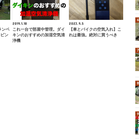
2019.1.18
2023.9.5
ランベ
これ一台で部屋中管理。ダイ
【車とバイクの空気入れ】こ
リビン
キンのおすすめの加湿空気清
れは最強。絶対に買うべき
浄機