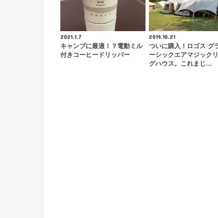
2021.1.7
2019.10.21
キャンプに最適！？電動ミル
ついに購入！ロゴス グ
付きコーヒードリッパー
ーシックエアマジック
グハウス。これまじ…