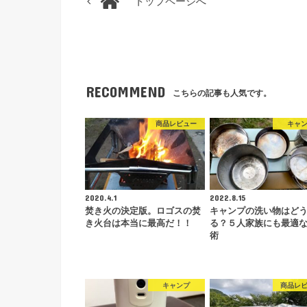
トップページへ
RECOMMEND
こちらの記事も人気です。
商品レビュー
キャ
2020.4.1
2022.8.15
焚き火の決定版。ロゴスの焚
キャンプの洗い物はど
き火台は本当に最高だ！！
る？５人家族にも最適
術
キャンプ
商品レ