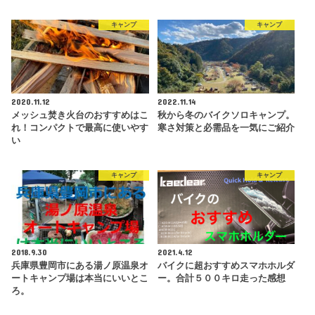
キャンプ
キャンプ
2020.11.12
2022.11.14
メッシュ焚き火台のおすすめはこ
秋から冬のバイクソロキャンプ。
れ！コンパクトで最高に使いやす
寒さ対策と必需品を一気にご紹介
い
キャンプ
キャンプ
2018.9.30
2021.4.12
兵庫県豊岡市にある湯ノ原温泉オ
バイクに超おすすめスマホホルダ
ートキャンプ場は本当にいいとこ
ー。合計５００キロ走った感想
ろ。