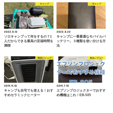
キャンプ
キャンプ
2022.8.12
2022.8.22
ソロキャンプって何をするの？1
キャンプに一番最適なモバイルバ
人だからできる最高の至福時間を
ッテリー。３種類を使い分ける方
満喫
法
商品レビュー
商品レビュー
2019.11.10
2019.7.10
キャンプも自宅でも使える！おす
エプソンプロジェクターでおすす
すめセラミックヒーター
め機種はこれ！EB-S05