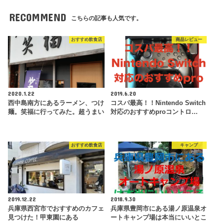
RECOMMEND
こちらの記事も人気です。
おすすめ飲食店
商品レビュー
2020.1.22
2019.6.20
西中島南方にあるラーメン、つけ
コスパ最高！！Nintendo Switch
麺。笑福に行ってみた。超うまい
対応のおすすめproコントロ…
おすすめ飲食店
キャンプ
2019.12.22
2018.9.30
兵庫県西宮市でおすすめのカフェ
兵庫県豊岡市にある湯ノ原温泉オ
見つけた！甲東園にある
ートキャンプ場は本当にいいとこ