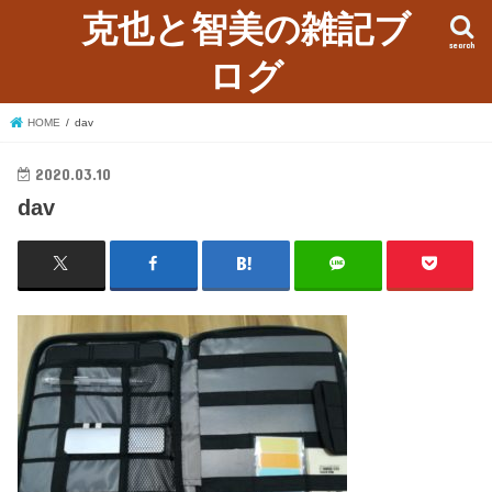
克也と智美の雑記ブ
search
ログ
HOME
dav
2020.03.10
dav