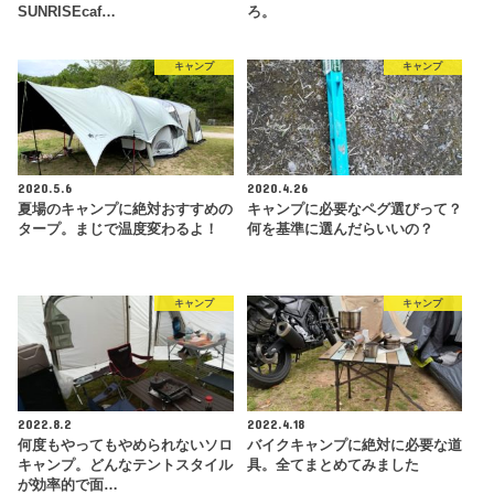
SUNRISEcaf…
ろ。
キャンプ
キャンプ
2020.5.6
2020.4.26
夏場のキャンプに絶対おすすめの
キャンプに必要なペグ選びって？
タープ。まじで温度変わるよ！
何を基準に選んだらいいの？
キャンプ
キャンプ
2022.8.2
2022.4.18
何度もやってもやめられないソロ
バイクキャンプに絶対に必要な道
キャンプ。どんなテントスタイル
具。全てまとめてみました
が効率的で面…