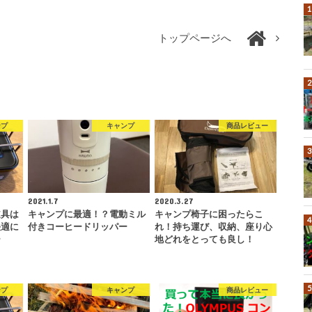
トップページへ
ンプ
キャンプ
商品レビュー
2021.1.7
2020.3.27
道具は
キャンプに最適！？電動ミル
キャンプ椅子に困ったらこ
快適に
付きコーヒードリッパー
れ！持ち運び、収納、座り心
ー
地どれをとっても良し！
ンプ
キャンプ
商品レビュー