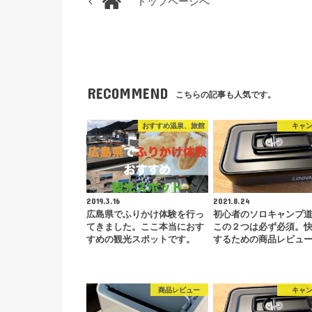
トップページへ
RECOMMEND
こちらの記事も人気です。
おすすめ温泉、旅館
キャ
2019.3.16
2021.8.24
広島県でふりかけ体験を行っ
初心者のソロキャンプ
てきました。ここ本当におす
この２つは必ず必須。
すめの観光スポットです。
するための商品レビュ
商品レビュー
キャ