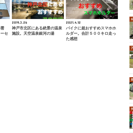
2019.3.26
2021.4.12
必需
神戸市北区にある絶景の温泉
バイクに超おすすめスマホホ
カーセ
施設。天空温泉銀河の湯
ルダー。合計５００キロ走っ
た感想