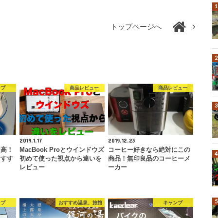
トップページへ
ンプ
商品レビュー
商品レビュー
2019.1.17
2019.12.23
最高！
MacBook Proとウインドウズ
コーヒー好きなら絶対にこの
おすす
初めて使った視点から違いを
商品！無印良品のコーヒーメ
レビュー
ーカー
ンプ
おすすめ温泉、旅館
キャンプ