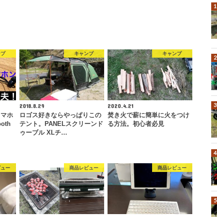
ンプ
キャンプ
キャンプ
2018.8.29
2020.4.21
スマホ
ロゴス好きならやっぱりこの
焚き火で薪に簡単に火をつけ
oth
テント。PANELスクリーンド
る方法。初心者必見
ゥーブル XLチ…
ビュー
商品レビュー
商品レビュー