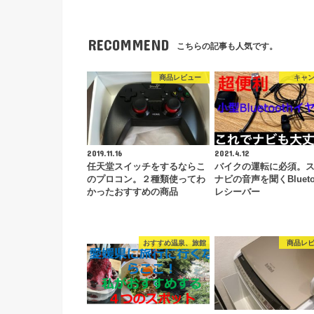
RECOMMEND
こちらの記事も人気です。
商品レビュー
キャ
2019.11.16
2021.4.12
任天堂スイッチをするならこ
バイクの運転に必須。
のプロコン。２種類使ってわ
ナビの音声を聞くBlueto
かったおすすめの商品
レシーバー
おすすめ温泉、旅館
商品レ