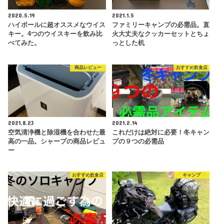
2020.5.19
2021.1.5
ハイボールに超オススメなウイス
ファミリーキャンプの必需品。直
キー。4つのウイスキーを飲み比
火大丈夫なクッカーセットとちょ
べてみた。
っとした机
商品レビュー
おすすめ飲食店
2021.8.23
2021.2.14
空気清浄機と除湿機を合わせた最
これだけは絶対に必要！冬キャン
高の一品。シャープの商品レビュ
プの９つの必需品
ー
おすすめ飲食店
キャンプ