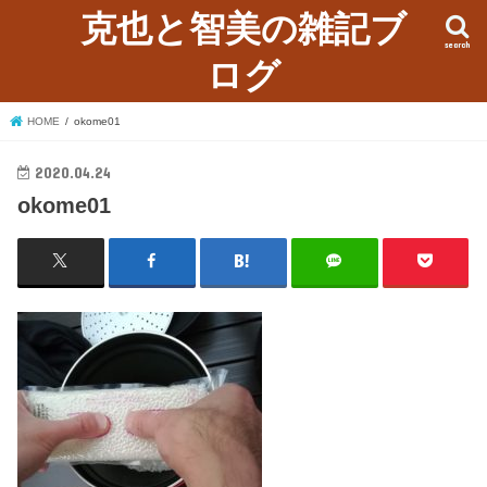
克也と智美の雑記ブ
search
ログ
HOME
okome01
2020.04.24
okome01