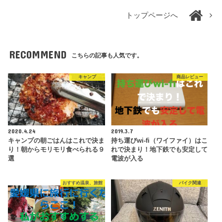
トップページへ
RECOMMEND
こちらの記事も人気です。
キャンプ
商品レビュー
2020.4.24
2019.3.7
キャンプの朝ごはんはこれで決ま
持ち運びwi-fi（ワイファイ）はこ
り！朝からモリモリ食べられる９
れで決まり！地下鉄でも安定して
選
電波が入る
おすすめ温泉、旅館
バイク関連