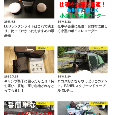
2019.9.8
2019.6.22
LEDランタンライトはこれで決ま
仕事や会議に最適！お財布に優し
り。使ってわかったおすすめの最
く小型のボイスレコーダー
高物
商品レビュー
キャンプ
2020.3.27
2018.8.29
キャンプ椅子に困ったらこれ！持
ロゴス好きならやっぱりこのテン
ち運び、収納、座り心地どれをと
ト。PANELスクリーンドゥーブ
っても良し！
ル XLチ…
商品レビュー
おすすめ飲食店