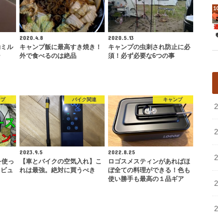
2020.4.8
2020.5.13
動ミル
キャンプ飯に最高すき焼き！
キャンプの虫刺され防止に必
ー
外で食べるのは絶品
須！必ず必要な6つの事
ンプ
バイク関連
キャンプ
2023.9.5
2022.8.25
を使っ
【車とバイクの空気入れ】こ
ロゴスメスティンがあればほ
レビュ
れは最強。絶対に買うべき
ぼ全ての料理ができる！色も
使い勝手も最高の１品ギア