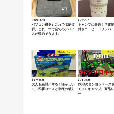
2020.3.10
2021.1.7
パソコン機器もこれで収納抜
キャンプに最適！？電
群。これ一つで全てのデバイ
付きコーヒードリッパ
スが収納できます。
商品レビュー
キャ
2019.11.13
2021.6.11
大人も絶対ハマる！懐かしい
DODのヨンヨンベース
ミニ四駆コースと車種の魅力
てソロキャンプ。商品
ー