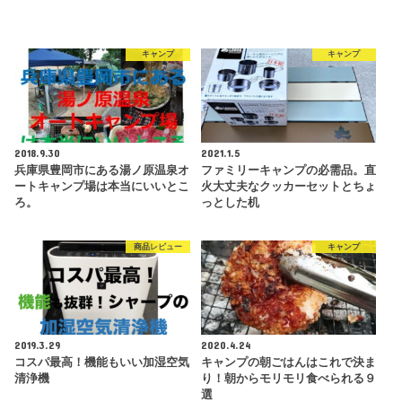
キャンプ
キャンプ
2018.9.30
2021.1.5
兵庫県豊岡市にある湯ノ原温泉オ
ファミリーキャンプの必需品。直
ートキャンプ場は本当にいいとこ
火大丈夫なクッカーセットとちょ
ろ。
っとした机
商品レビュー
キャンプ
2019.3.29
2020.4.24
コスパ最高！機能もいい加湿空気
キャンプの朝ごはんはこれで決ま
清浄機
り！朝からモリモリ食べられる９
選