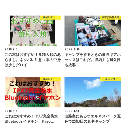
商品レビュー
おすすめ飲食店
2019.7.8
2022.8.16
この本はおすすめ！食糧人類のあ
キャンプをするときの最強ギアボ
らすじ。ネタバレ注意（本の中身
ックスはこれだ。収納力も耐久性
は少しグロイ…
も抜群
商品レビュー
キャンプ
2018.9.5
2020.1.14
これはおすすめ！IPX7完全防水
淡路島にあるウエルネスパーク五
Bluetooth イヤホン Paso…
色で2泊3日の真冬キャンプ