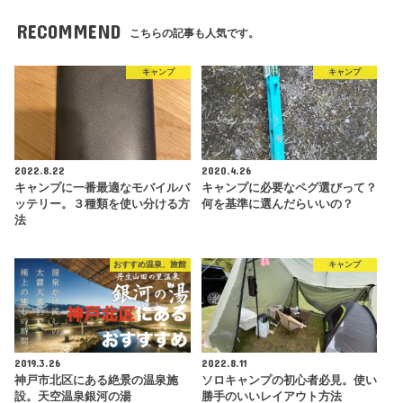
RECOMMEND
こちらの記事も人気です。
キャンプ
キャンプ
2022.8.22
2020.4.26
キャンプに一番最適なモバイルバ
キャンプに必要なペグ選びって？
ッテリー。３種類を使い分ける方
何を基準に選んだらいいの？
法
おすすめ温泉、旅館
キャンプ
2019.3.26
2022.8.11
神戸市北区にある絶景の温泉施
ソロキャンプの初心者必見。使い
設。天空温泉銀河の湯
勝手のいいレイアウト方法