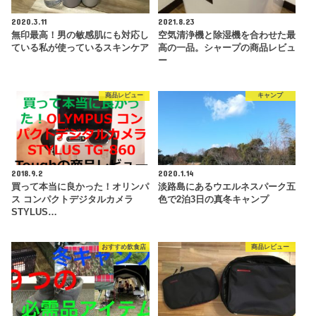
2020.3.11
2021.8.23
無印最高！男の敏感肌にも対応し
空気清浄機と除湿機を合わせた最
ている私が使っているスキンケア
高の一品。シャープの商品レビュ
ー
商品レビュー
キャンプ
2018.9.2
2020.1.14
買って本当に良かった！オリンパ
淡路島にあるウエルネスパーク五
ス コンパクトデジタルカメラ
色で2泊3日の真冬キャンプ
STYLUS…
おすすめ飲食店
商品レビュー