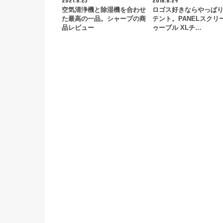
2021.8.23
2018.8.29
空気清浄機と除湿機を合わせ
ロゴス好きならやっぱ
た最高の一品。シャープの商
テント。PANELスクリ
品レビュー
ゥーブル XLチ…