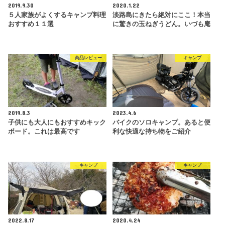
2019.9.30
2020.1.22
５人家族がよくするキャンプ料理
淡路島にきたら絶対にここ！本当
おすすめ１１選
に驚きの玉ねぎうどん。いづも庵
商品レビュー
キャンプ
2019.8.3
2023.4.6
子供にも大人にもおすすめキック
バイクのソロキャンプ。あると便
ボード。これは最高です
利な快適な持ち物をご紹介
キャンプ
キャンプ
2022.8.17
2020.4.24