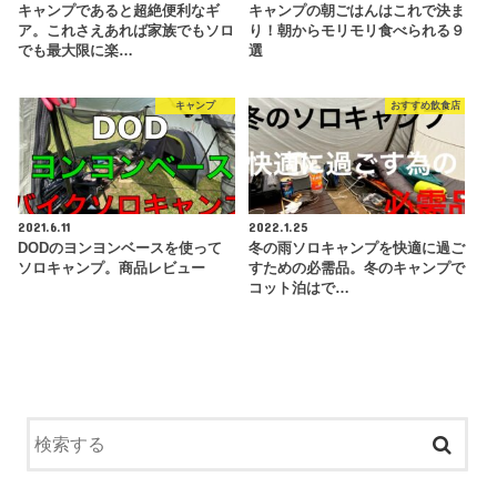
キャンプであると超絶便利なギ
キャンプの朝ごはんはこれで決ま
ア。これさえあれば家族でもソロ
り！朝からモリモリ食べられる９
でも最大限に楽…
選
キャンプ
おすすめ飲食店
2021.6.11
2022.1.25
DODのヨンヨンベースを使って
冬の雨ソロキャンプを快適に過ご
ソロキャンプ。商品レビュー
すための必需品。冬のキャンプで
コット泊はで…