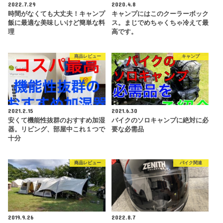
2022.7.29
2020.4.8
時間がなくても大丈夫！キャンプ
キャンプにはこのクーラーボック
飯に最適な美味しいけど簡単な料
ス。まじでめちゃくちゃ冷えて最
理
高です。
商品レビュー
キャンプ
2021.2.15
2021.6.30
安くて機能性抜群のおすすめ加湿
バイクのソロキャンプに絶対に必
器。リビング、部屋中これ１つで
要な必需品
十分
商品レビュー
バイク関連
2019.9.26
2022.8.7