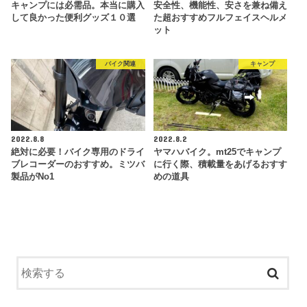
キャンプには必需品。本当に購入
安全性、機能性、安さを兼ね備え
して良かった便利グッズ１０選
た超おすすめフルフェイスヘルメ
ット
バイク関連
キャンプ
2022.8.8
2022.8.2
絶対に必要！バイク専用のドライ
ヤマハバイク。mt25でキャンプ
ブレコーダーのおすすめ。ミツバ
に行く際、積載量をあげるおすす
製品がNo1
めの道具