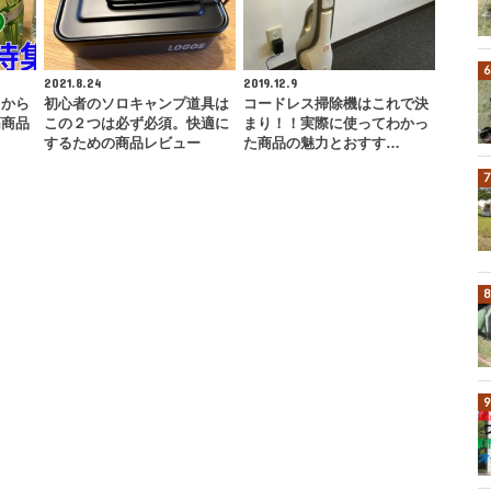
2021.8.24
2019.12.9
中から
初心者のソロキャンプ道具は
コードレス掃除機はこれで決
高商品
この２つは必ず必須。快適に
まり！！実際に使ってわかっ
するための商品レビュー
た商品の魅力とおすす…