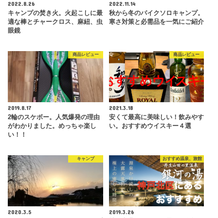
2022.8.26
2022.11.14
キャンプの焚き火。火起こしに最
秋から冬のバイクソロキャンプ。
適な棒とチャークロス、麻紐、虫
寒さ対策と必需品を一気にご紹介
眼鏡
商品レビュー
商品レビュー
2019.8.17
2021.3.18
2輪のスケボー。人気爆発の理由
安くて最高に美味しい！飲みやす
がわかりました。めっちゃ楽し
い。おすすめウイスキー４選
い！！
キャンプ
おすすめ温泉、旅館
2020.3.5
2019.3.26