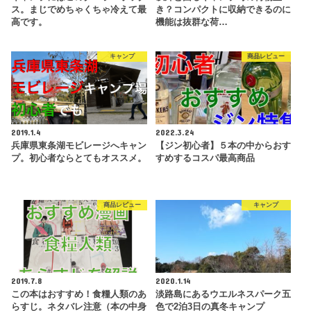
ス。まじでめちゃくちゃ冷えて最
き？コンパクトに収納できるのに
高です。
機能は抜群な荷…
キャンプ
商品レビュー
2019.1.4
2022.3.24
兵庫県東条湖モビレージへキャン
【ジン初心者】５本の中からおす
プ。初心者ならとてもオススメ。
すめするコスパ最高商品
商品レビュー
キャンプ
2019.7.8
2020.1.14
この本はおすすめ！食糧人類のあ
淡路島にあるウエルネスパーク五
らすじ。ネタバレ注意（本の中身
色で2泊3日の真冬キャンプ