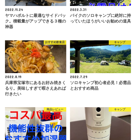
2022.11.24
2022.3.31
ヤマハボルトに最適なサイドバッ
バイクのソロキャンプに絶対に持
ク。積載量がアップできる３種の
っていたほうがいいお勧めの道具
神器
おすすめ飲食店
キャンプ
2022.8.19
2022.7.29
兵庫県宝塚市にあるお好み焼きく
ソロキャンプ初心者必見！必需品
るり。美味しすぎて暇さえあれば
とおすすめ商品
行きたい
商品レビュー
キャンプ