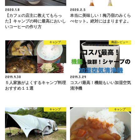
2020.1.8
2020.2.5
【カフェの店主に教えてもらっ
本当に美味しい！梅乃宿のみくら
た】キャンプの時に最高においし
べセット。絶対にはまりますよ。
いコーヒーの作り方
キャンプ
商品レビュー
2019.9.30
2019.3.29
５人家族がよくするキャンプ料理
コスパ最高！機能もいい加湿空気
おすすめ１１選
清浄機
キャンプ
キャンプ