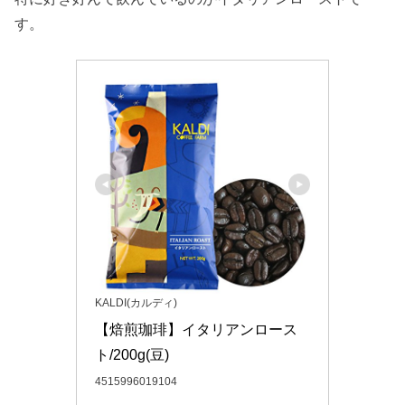
す。
KALDI(カルディ)
【焙煎珈琲】イタリアンロース
ト/200g(豆)
4515996019104