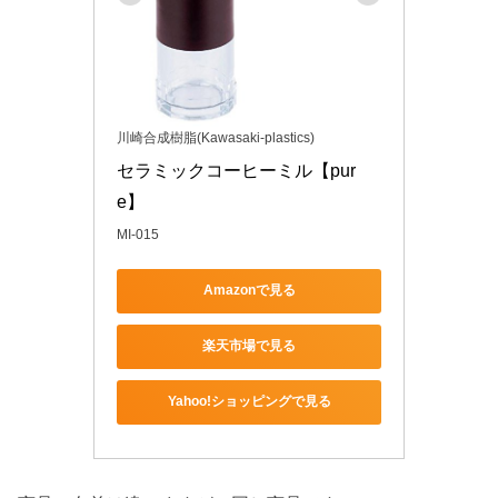
川崎合成樹脂(Kawasaki-plastics)
セラミックコーヒーミル【pur
e】
MI-015
Amazonで見る
楽天市場で見る
Yahoo!ショッピングで見る