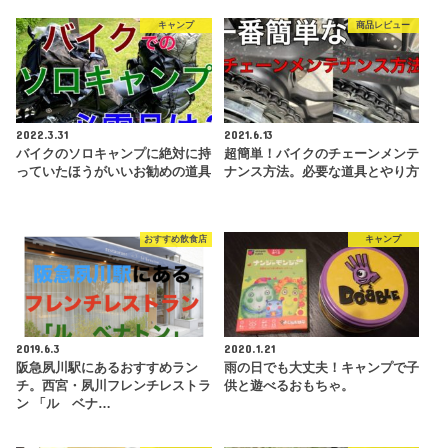
キャンプ
商品レビュー
2022.3.31
2021.6.13
バイクのソロキャンプに絶対に持
超簡単！バイクのチェーンメンテ
っていたほうがいいお勧めの道具
ナンス方法。必要な道具とやり方
おすすめ飲食店
キャンプ
2019.6.3
2020.1.21
阪急夙川駅にあるおすすめラン
雨の日でも大丈夫！キャンプで子
チ。西宮・夙川フレンチレストラ
供と遊べるおもちゃ。
ン 「ル ベナ…