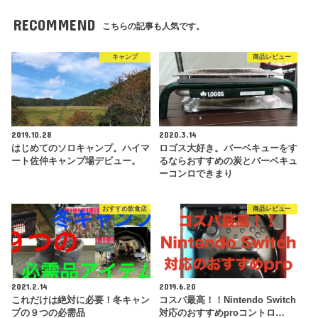
RECOMMEND
こちらの記事も人気です。
キャンプ
商品レビュー
2019.10.28
2020.3.14
はじめてのソロキャンプ。ハイマ
ロゴス大好き。バーベキューをす
ート佐仲キャンプ場デビュー。
るならおすすめの炭とバーベキュ
ーコンロできまり
おすすめ飲食店
商品レビュー
2021.2.14
2019.6.20
これだけは絶対に必要！冬キャン
コスパ最高！！Nintendo Switch
プの９つの必需品
対応のおすすめproコントロ…