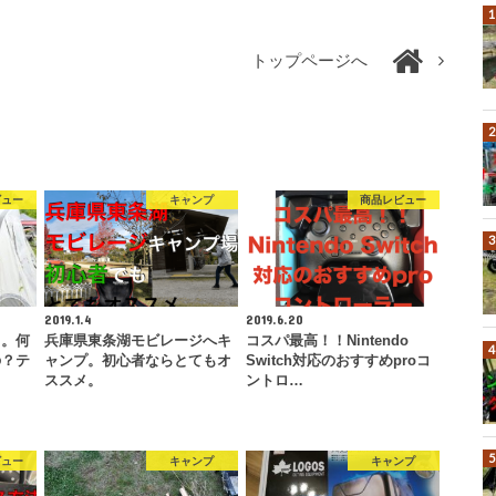
トップページへ
ビュー
キャンプ
商品レビュー
2019.1.4
2019.6.20
ト。何
兵庫県東条湖モビレージへキ
コスパ最高！！Nintendo
の？テ
ャンプ。初心者ならとてもオ
Switch対応のおすすめproコ
ススメ。
ントロ…
ビュー
キャンプ
キャンプ