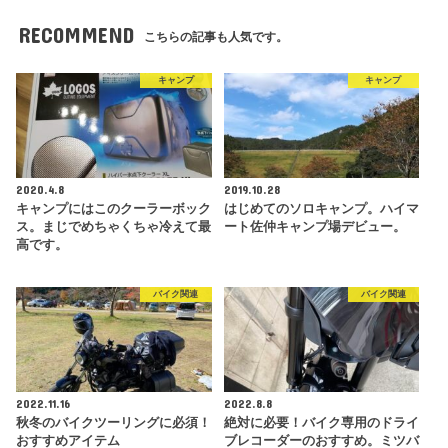
RECOMMEND
こちらの記事も人気です。
キャンプ
キャンプ
2020.4.8
2019.10.28
キャンプにはこのクーラーボック
はじめてのソロキャンプ。ハイマ
ス。まじでめちゃくちゃ冷えて最
ート佐仲キャンプ場デビュー。
高です。
バイク関連
バイク関連
2022.11.16
2022.8.8
秋冬のバイクツーリングに必須！
絶対に必要！バイク専用のドライ
おすすめアイテム
ブレコーダーのおすすめ。ミツバ