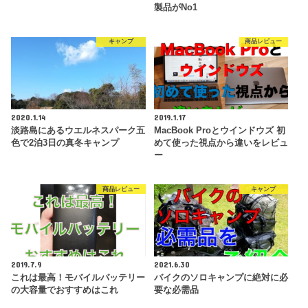
製品がNo1
キャンプ
商品レビュー
2020.1.14
2019.1.17
淡路島にあるウエルネスパーク五
MacBook Proとウインドウズ 初
色で2泊3日の真冬キャンプ
めて使った視点から違いをレビュ
ー
商品レビュー
キャンプ
2019.7.9
2021.6.30
これは最高！モバイルバッテリー
バイクのソロキャンプに絶対に必
の大容量でおすすめはこれ
要な必需品