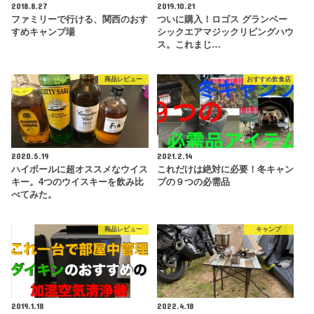
2018.8.27
2019.10.21
ファミリーで行ける、関西のおす
ついに購入！ロゴス グランベー
すめキャンプ場
シックエアマジックリビングハウ
ス。これまじ…
商品レビュー
おすすめ飲食店
2020.5.19
2021.2.14
ハイボールに超オススメなウイス
これだけは絶対に必要！冬キャン
キー。4つのウイスキーを飲み比
プの９つの必需品
べてみた。
商品レビュー
キャンプ
2019.1.18
2022.4.18