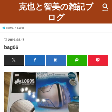
克也と智美の雑記ブ
search
ログ
HOME
bag06
2019.08.17
bag06