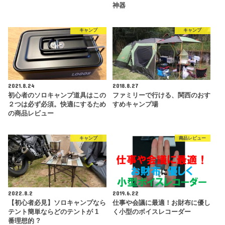
神器
キャンプ
キャンプ
2021.8.24
2018.8.27
初心者のソロキャンプ道具はこの
ファミリーで行ける、関西のおす
２つは必ず必須。快適にするため
すめキャンプ場
の商品レビュー
キャンプ
商品レビュー
2022.8.2
2019.6.22
【初心者必見】ソロキャンプなら
仕事や会議に最適！お財布に優し
テント簡単ならどのテントが 1
く小型のボイスレコーダー
番理想的 ?