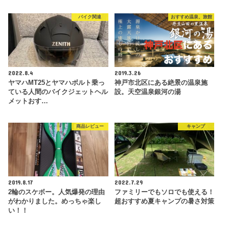
バイク関連
おすすめ温泉、旅館
2022.8.4
2019.3.26
ヤマハMT25とヤマハボルト乗っ
神戸市北区にある絶景の温泉施
ている人間のバイクジェットヘル
設。天空温泉銀河の湯
メットおす…
商品レビュー
キャンプ
2019.8.17
2022.7.29
2輪のスケボー。人気爆発の理由
ファミリーでもソロでも使える！
がわかりました。めっちゃ楽し
超おすすめ夏キャンプの暑さ対策
い！！