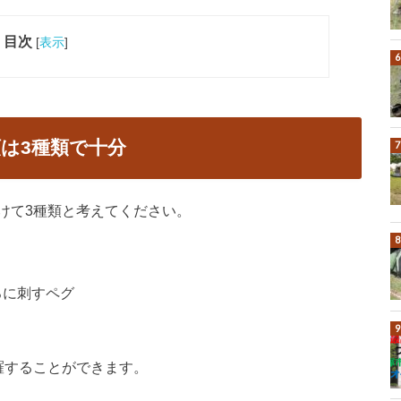
目次
[
表示
]
は3種類で十分
けて3種類と考えてください。
ろに刺すペグ
羅することができます。