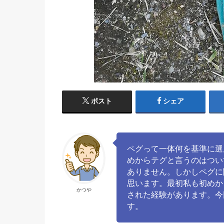
ポスト
シェア
ペグって一体何を基準に選
めからテグと言うのはつい
ありません。しかしペグに
思います。最初私も初めか
かつや
された経験があります。今
す。