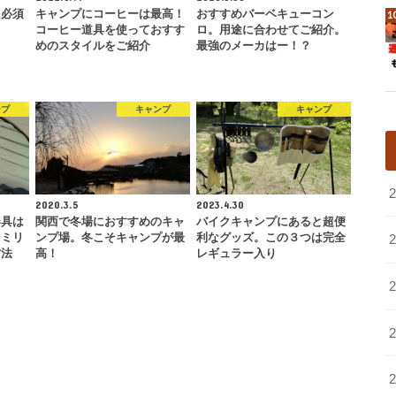
に必須
キャンプにコーヒーは最高！
おすすめバーベキューコン
コーヒー道具を使っておすす
ロ。用途に合わせてご紹介。
めのスタイルをご紹介
最強のメーカはー！？
ンプ
キャンプ
キャンプ
2020.3.5
2023.4.30
器具は
関西で冬場におすすめのキャ
バイクキャンプにあると超便
ァミリ
ンプ場。冬こそキャンプが最
利なグッズ。この３つは完全
方法
高！
レギュラー入り