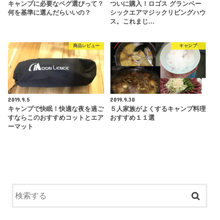
キャンプに必要なペグ選びって？
ついに購入！ロゴス グランベー
何を基準に選んだらいいの？
シックエアマジックリビングハウ
ス。これまじ…
商品レビュー
キャンプ
2019.9.5
2019.9.30
キャンプで快眠！快適な夜を過ご
５人家族がよくするキャンプ料理
すならこのおすすめコットとエア
おすすめ１１選
ーマット