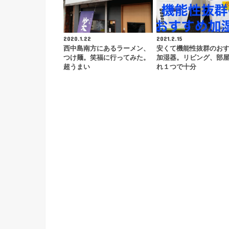
2020.1.22
2021.2.15
西中島南方にあるラーメン、
安くて機能性抜群のお
つけ麺。笑福に行ってみた。
加湿器。リビング、部
超うまい
れ１つで十分