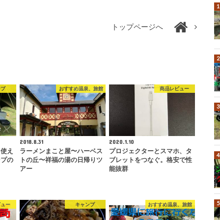
トップページへ
ンプ
おすすめ温泉、旅館
商品レビュー
2018.8.31
2020.1.10
も使え
ラーメンまこと屋〜ハーベス
プロジェクターとスマホ、タ
ンプの
トの丘〜祥福の湯の日帰りツ
ブレットをつなぐ。格安で性
アー
能抜群
ビュー
キャンプ
おすすめ温泉、旅館