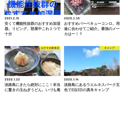
2021.2.15
2020.3.30
安くて機能性抜群のおすすめ加湿
おすすめバーベキューコンロ。用
器。リビング、部屋中これ１つで
途に合わせてご紹介。最強のメー
十分
カはー！？
おすすめ飲食店
キャンプ
2020.1.22
2020.1.14
淡路島にきたら絶対にここ！本当
淡路島にあるウエルネスパーク五
に驚きの玉ねぎうどん。いづも庵
色で2泊3日の真冬キャンプ