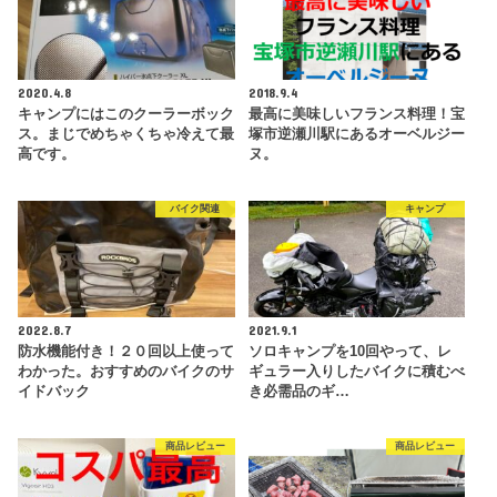
2020.4.8
2018.9.4
キャンプにはこのクーラーボック
最高に美味しいフランス料理！宝
ス。まじでめちゃくちゃ冷えて最
塚市逆瀬川駅にあるオーベルジー
高です。
ヌ。
バイク関連
キャンプ
2022.8.7
2021.9.1
防水機能付き！２０回以上使って
ソロキャンプを10回やって、レ
わかった。おすすめのバイクのサ
ギュラー入りしたバイクに積むべ
イドバック
き必需品のギ…
商品レビュー
商品レビュー