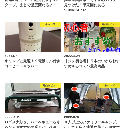
タープ。まじで温度変わるよ！
見つけた！甲東園にある
SUNRISEcaf…
キャンプ
商品レビュー
2021.1.7
2022.3.24
キャンプに最適！？電動ミル付き
【ジン初心者】５本の中からおす
コーヒードリッパー
すめするコスパ最高商品
商品レビュー
キャンプ
2020.3.14
2022.8.10
ロゴス大好き。バーベキューをす
４人以上のファミリーキャンプ。
るならおすすめの炭とバーベキュ
少しでも広く快適に使えるおすす