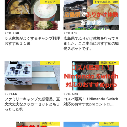
キャンプ
おすすめ温泉、旅館
2019.9.30
2019.3.16
５人家族がよくするキャンプ料理
広島県でふりかけ体験を行ってき
おすすめ１１選
ました。ここ本当におすすめの観
光スポットです。
キャンプ
商品レビュー
2021.1.5
2019.6.20
ファミリーキャンプの必需品。直
コスパ最高！！Nintendo Switch
火大丈夫なクッカーセットとちょ
対応のおすすめproコントロ…
っとした机
商品レビュー
キャンプ